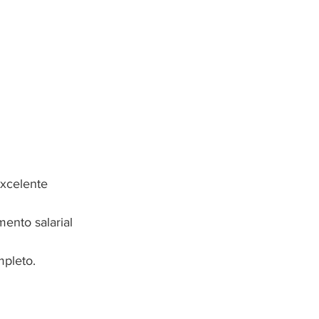
excelente 
nto salarial 
mpleto.