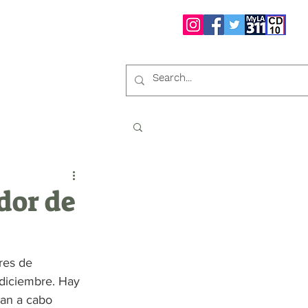
os
Elecciones
More
Buscar en el sitio web:
dor de
res de 
 diciembre. Hay 
an a cabo 